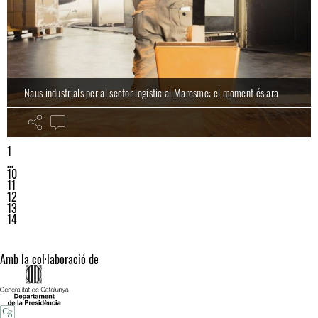
Naus industrials per al sector logístic al Maresme: el moment és ara
1
…
10
11
12
13
14
Amb la col·laboració de