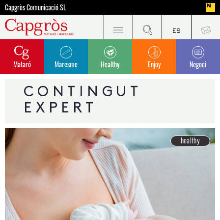
Capgròs Comunicació SL
Mataró
Maresme
Healthy
Enjoy
Negoci
CONTINGUT
EXPERT
healthy