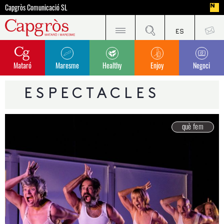
Capgròs Comunicació SL
Mataró
Maresme
Healthy
Enjoy
Negoci
ESPECTACLES
què fem