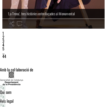
'La Trena', tres històries entrellaçades al Monumental
1
2
3
4
5
…
44
Amb la col·laboració de
Qui som
Avís legal