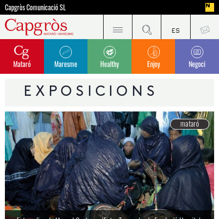
Capgròs Comunicació SL
Mataró
Maresme
Healthy
Enjoy
Negoci
EXPOSICIONS
mataró