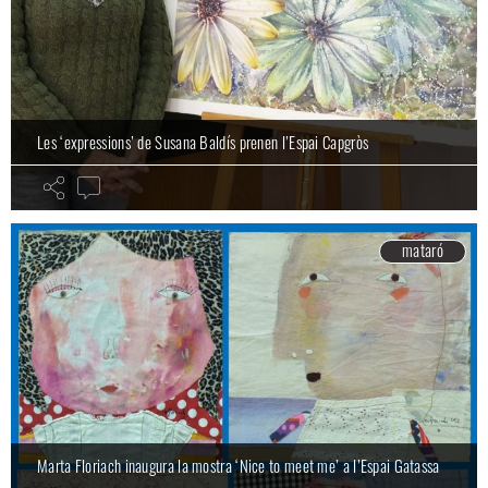
Les ‘expressions’ de Susana Baldís prenen l’Espai Capgròs
mataró
Marta Floriach inaugura la mostra ‘Nice to meet me’ a l’Espai Gatassa