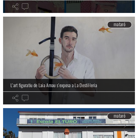
mataró
L’art figuratiu de Laia Arnau s’exposa a La Destil·leria
mataró