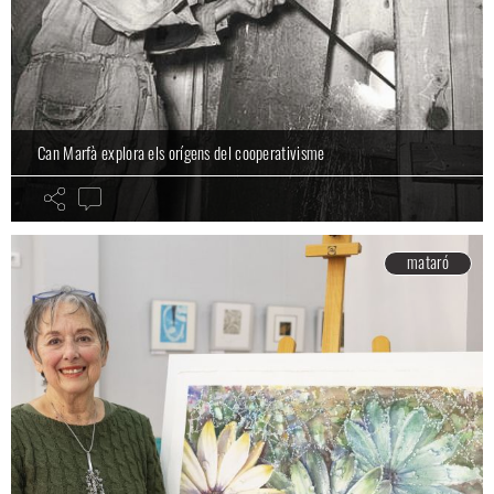
Can Marfà explora els orígens del cooperativisme
mataró