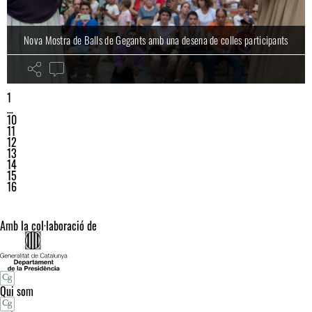
Nova Mostra de Balls de Gegants amb una desena de colles participants
1
…
10
11
12
13
14
15
16
Amb la col·laboració de
Qui som