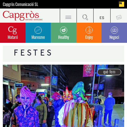
Capgròs Comunicació SL
Mataró
Maresme
Healthy
Enjoy
Negoci
FESTES
què fem