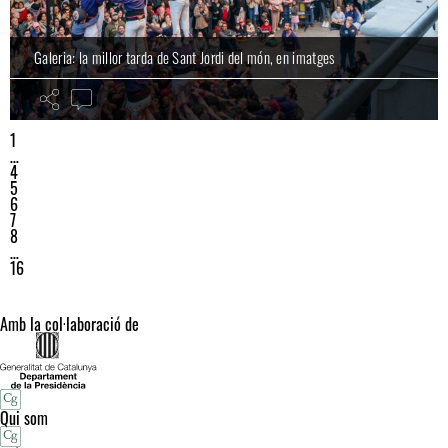
Galeria: la millor tarda de Sant Jordi del món, en imatges
1
…
4
5
6
7
8
…
16
Amb la col·laboració de
Qui som