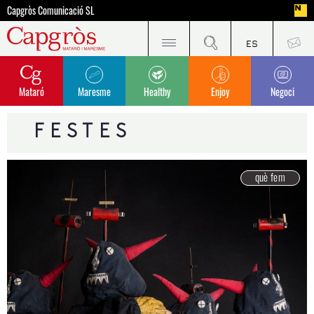
Capgròs Comunicació SL
Mataró
Maresme
Healthy
Enjoy
Negoci
FESTES
què fem