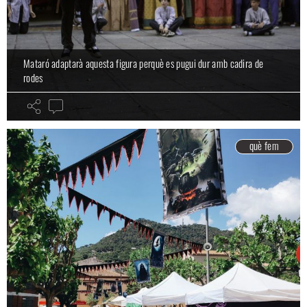
Mataró adaptarà aquesta figura perquè es pugui dur amb cadira de
rodes
què fem