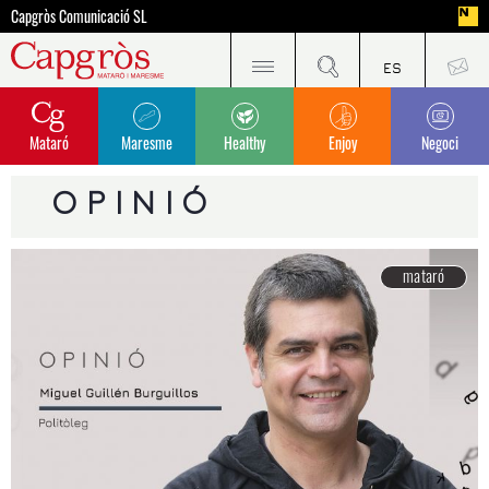
Capgròs Comunicació SL
Mataró
Maresme
Healthy
Enjoy
Negoci
OPINIÓ
mataró