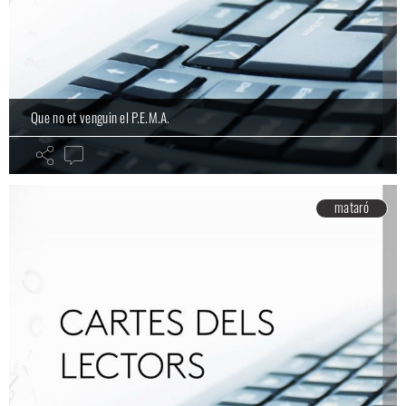
Que no et venguin el P.E.M.A.
mataró