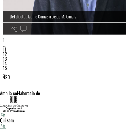
Del diputat Jaume Comas a Josep M. Canals
1
…
11
12
13
14
15
…
420
Amb la col·laboració de
Qui som