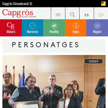
Capgròs Comunicació SL
Mataró
Maresme
Healthy
Enjoy
Negoci
PERSONATGES
mataró