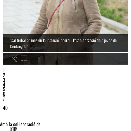
"Cal treballar més en la inserció laboral i l'escolarització dels joves de
Cerdanyola"
1
2
3
4
5
6
7
…
40
Amb la col·laboració de