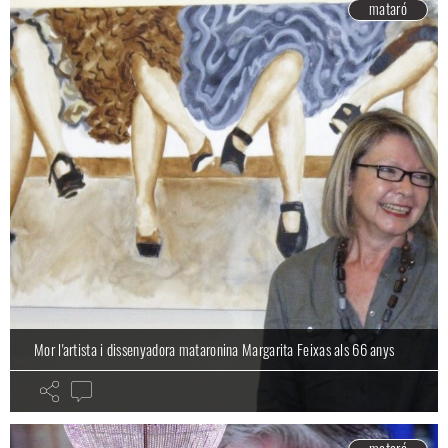
mataró
Mor l'artista i dissenyadora mataronina Margarita Feixas als 66 anys
mataró