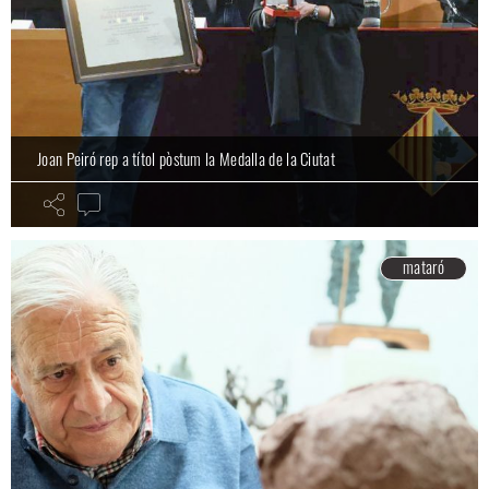
Joan Peiró rep a títol pòstum la Medalla de la Ciutat
mataró