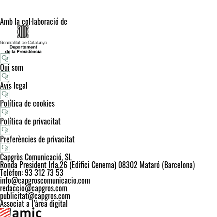
Amb la col·laboració de
Qui som
Avís legal
Política de cookies
Política de privacitat
Preferències de privacitat
Capgròs Comunicació, SL
Ronda President Irla,26 (Edifici Cenema) 08302 Mataró (Barcelona)
Telèfon: 93 312 73 53
info@capgroscomunicacio.com
redaccio@capgros.com
publicitat@capgros.com
Associat a l’àrea digital