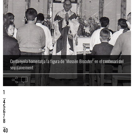
Cerdanyola homenatja la figura de ‘Mossèn Biscuter’ en el centenari del
seu naixement
1
…
4
5
6
7
8
…
40