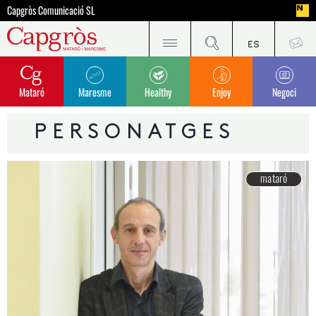
Capgròs Comunicació SL
Mataró
Maresme
Healthy
Enjoy
Negoci
PERSONATGES
mataró