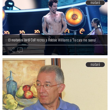
mataró
El mataroní Jordi Coll recrea a Robbie Williams a 'Tu cara me suena'
mataró