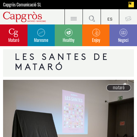
Capgròs Comunicació SL
Mataró
Maresme
Healthy
Enjoy
Negoci
LES SANTES DE
MATARÓ
mataró