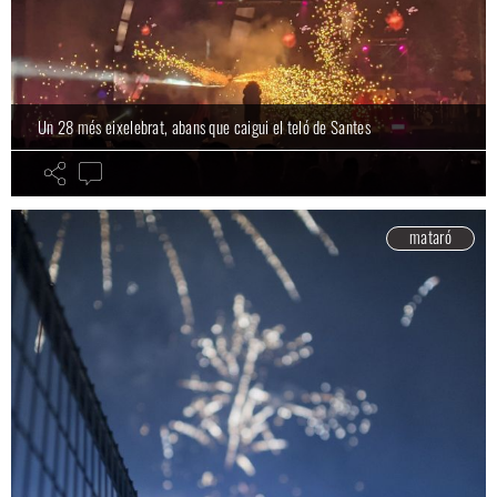
Un 28 més eixelebrat, abans que caigui el teló de Santes
mataró