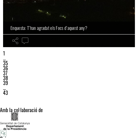
Enquesta: T’han agradat els Focs d’aquest any?
1
…
35
36
37
38
39
…
43
Amb la col·laboració de