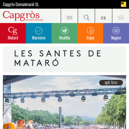
Capgròs Comunicació SL
Mataró
Maresme
Healthy
Enjoy
Negoci
LES SANTES DE
MATARÓ
què fem