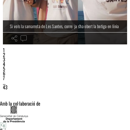
Si vols la samarreta de Les Santes, corre: ja s'ha obert la botiga en línia
1
2
3
4
5
6
7
…
43
Amb la col·laboració de