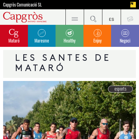
Capgròs Comunicació SL
Mataró
Maresme
Healthy
Enjoy
Negoci
LES SANTES DE
MATARÓ
esports