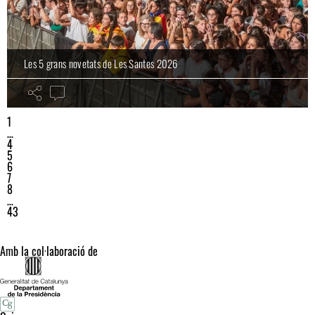
Les 5 grans novetats de Les Santes 2026
1
…
4
5
6
7
8
…
43
Amb la col·laboració de