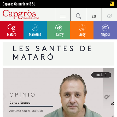
Capgròs Comunicació SL
Mataró
Maresme
Healthy
Enjoy
Negoci
LES SANTES DE
MATARÓ
mataró