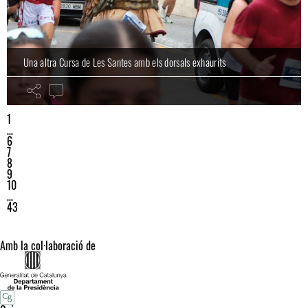
Una altra Cursa de Les Santes amb els dorsals exhaurits
1
…
6
7
8
9
10
…
43
Amb la col·laboració de