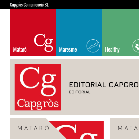
Capgròs Comunicació SL
Mataró
Maresme
Healthy
EDITORIAL CAPGR
EDITORIAL
MATARÓ
MAT