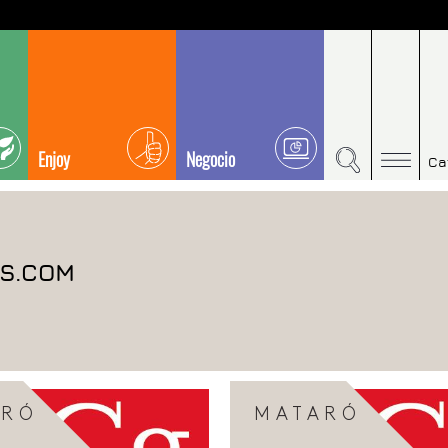
Enjoy
Negocio
Ca
OS.COM
ARÓ
MATARÓ