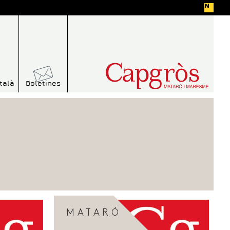
talà
Boletines
MATARÓ