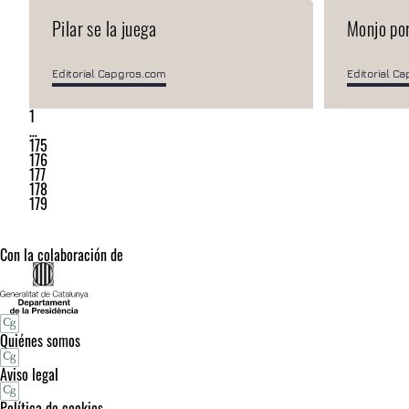
Pilar se la juega
Monjo por
Editorial Capgros.com
Editorial C
1
…
175
176
177
178
179
Con la colaboración de
Quiénes somos
Aviso legal
Política de cookies