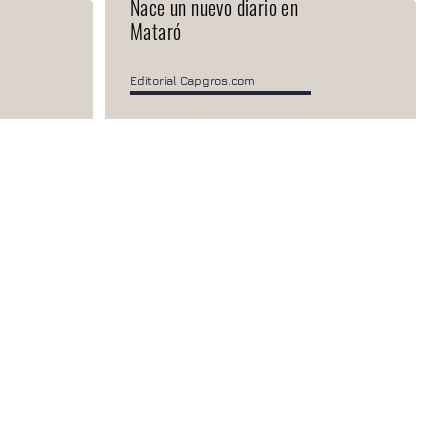
Nace un nuevo diario en
Mataró
Editorial Capgros.com