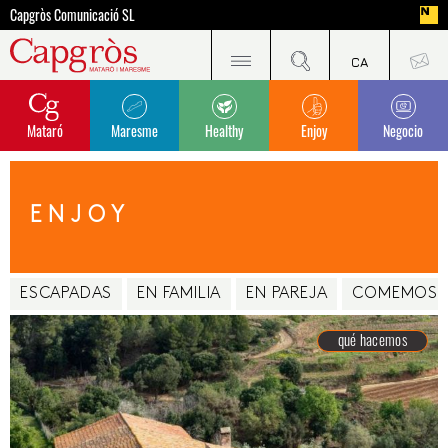
Capgròs Comunicació SL
Mataró
Maresme
Healthy
Enjoy
Negocio
ENJOY
ESCAPADAS
EN FAMILIA
EN PAREJA
COMEMOS
qué hacemos