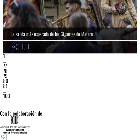
La salida más esperada de los Gigantes de Mataró
1
…
77
78
79
80
81
…
103
Con la colaboración de