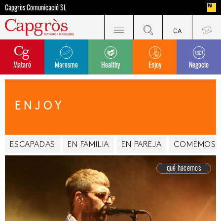
Capgròs Comunicació SL
Mataró
Maresme
Healthy
Enjoy
Negocio
ENJOY
ESCAPADAS
EN FAMILIA
EN PAREJA
COMEMOS
qué hacemos