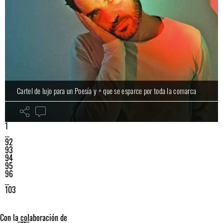
Cartel de lujo para un Poesía y + que se esparce por toda la comarca
1
…
92
93
94
95
96
…
103
Con la colaboración de