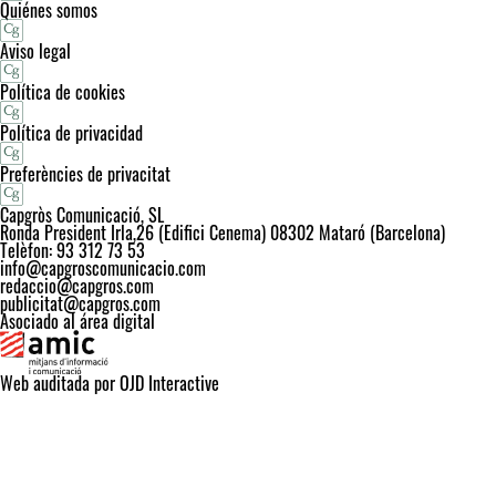
Quiénes somos
Aviso legal
Política de cookies
Política de privacidad
Preferències de privacitat
Capgròs Comunicació, SL
Ronda President Irla,26 (Edifici Cenema) 08302 Mataró (Barcelona)
Telèfon: 93 312 73 53
info@capgroscomunicacio.com
redaccio@capgros.com
publicitat@capgros.com
Asociado al área digital
Web auditada por OJD Interactive