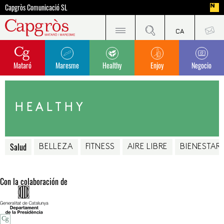
Capgròs Comunicació SL
Mataró
Maresme
Healthy
Enjoy
Negocio
HEALTHY
Salud
BELLEZA
FITNESS
AIRE LIBRE
BIENESTAR
Con la colaboración de