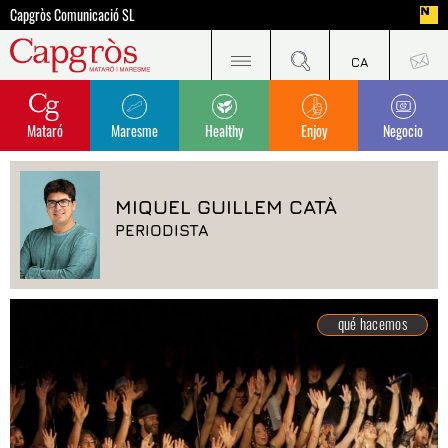
Capgròs Comunicació SL
Mataró
Maresme
Healthy
Enjoy
Negocio
MIQUEL GUILLEM CATÀ
PERIODISTA
qué hacemos