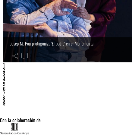
Josep M. Pou protagoniza 'El padre' en el Monumental
1
2
3
4
5
6
7
8
9
Con la colaboración de