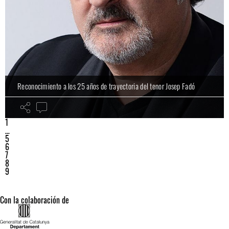
Reconocimiento a los 25 años de trayectoria del tenor Josep Fadó
1
…
5
6
7
8
9
Con la colaboración de