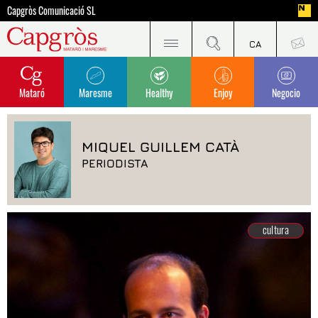
Capgròs Comunicació SL
Mataró
Maresme
Healthy
Enjoy
Negocio
MIQUEL GUILLEM CATÀ
PERIODISTA
cultura