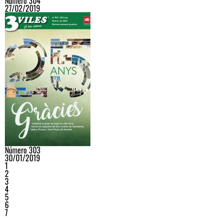
Número 304
27/02/2019
Número 303
30/01/2019
1
2
3
4
5
6
7