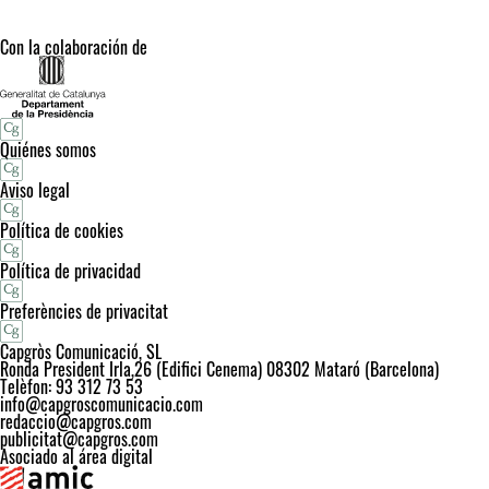
Con la colaboración de
Quiénes somos
Aviso legal
Política de cookies
Política de privacidad
Preferències de privacitat
Capgròs Comunicació, SL
Ronda President Irla,26 (Edifici Cenema) 08302 Mataró (Barcelona)
Telèfon: 93 312 73 53
info@capgroscomunicacio.com
redaccio@capgros.com
publicitat@capgros.com
Asociado al área digital