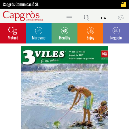
Capgròs Comunicació SL
Mataró
Maresme
Healthy
Enjoy
Negocio