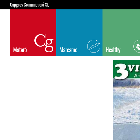
Capgròs Comunicació SL
Mataró
Maresme
Healthy