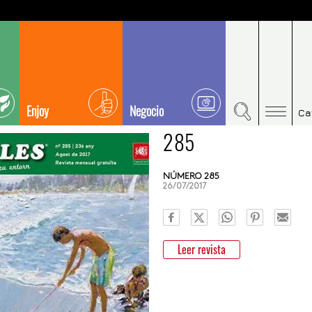
Enjoy
Negocio
Ca
285
NÚMERO 285
26/07/2017
Leer revista