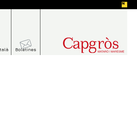
talà
Boletines