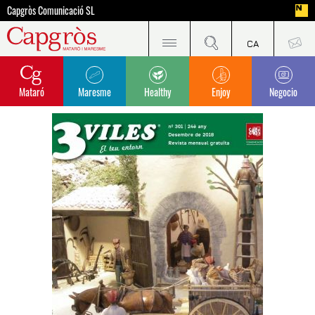
Capgròs Comunicació SL
Mataró
Maresme
Healthy
Enjoy
Negocio