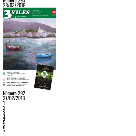
Número 293
28/03/2018
Número 292
27/02/2018
1
2
3
4
5
6
7