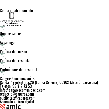
Con la colaboración de
Quiénes somos
Aviso legal
Política de cookies
Política de privacidad
Preferències de privacitat
Capgròs Comunicació, SL
Ronda President Irla,26 (Edifici Cenema) 08302 Mataró (Barcelona)
Telèfon: 93 312 73 53
info@capgroscomunicacio.com
redaccio@capgros.com
publicitat@capgros.com
Asociado al área digital