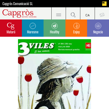
Capgròs Comunicació SL
Mataró
Maresme
Healthy
Enjoy
Negocio