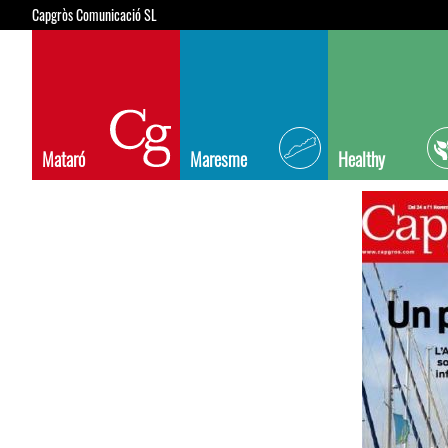
Capgròs Comunicació SL
Mataró
Maresme
Healthy