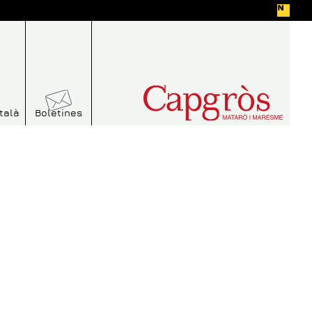
talà
Boletines