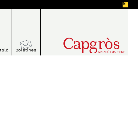
talà
Boletines