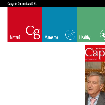
Capgròs Comunicació SL
Mataró
Maresme
Healthy