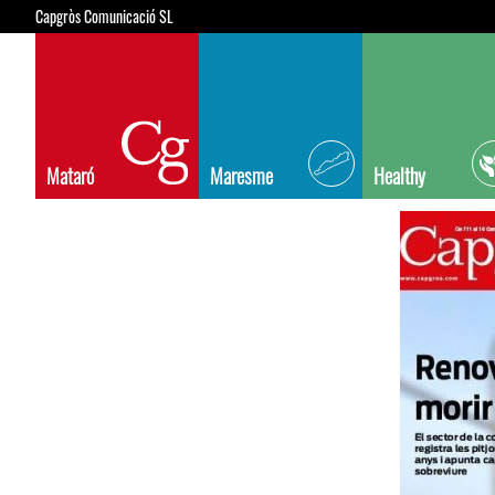
Capgròs Comunicació SL
Mataró
Maresme
Healthy