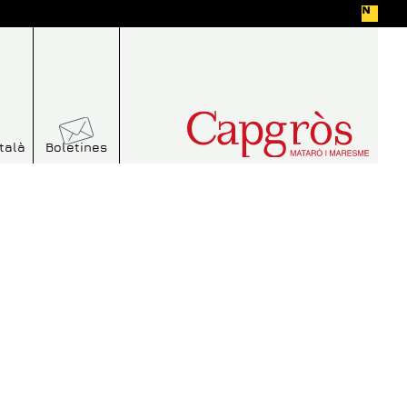
talà
Boletines