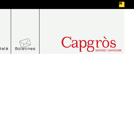
talà
Boletines