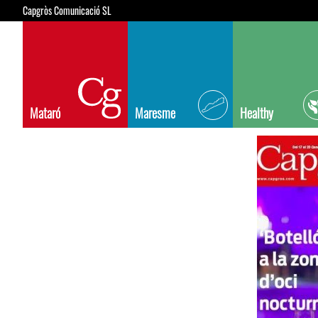
Capgròs Comunicació SL
Mataró
Maresme
Healthy