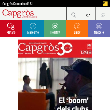
Capgròs Comunicació SL
Mataró
Maresme
Healthy
Enjoy
Negocio