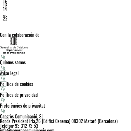
13
14
…
22
Con la colaboración de
Quiénes somos
Aviso legal
Política de cookies
Política de privacidad
Preferències de privacitat
Capgròs Comunicació, SL
Ronda President Irla,26 (Edifici Cenema) 08302 Mataró (Barcelona)
Telèfon: 93 312 73 53
info@capgroscomunicacio.com