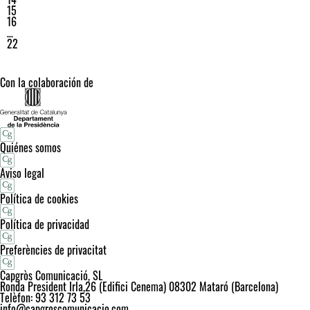
15
16
…
22
Con la colaboración de
Quiénes somos
Aviso legal
Política de cookies
Política de privacidad
Preferències de privacitat
Capgròs Comunicació, SL
Ronda President Irla,26 (Edifici Cenema) 08302 Mataró (Barcelona)
Telèfon: 93 312 73 53
info@capgroscomunicacio.com