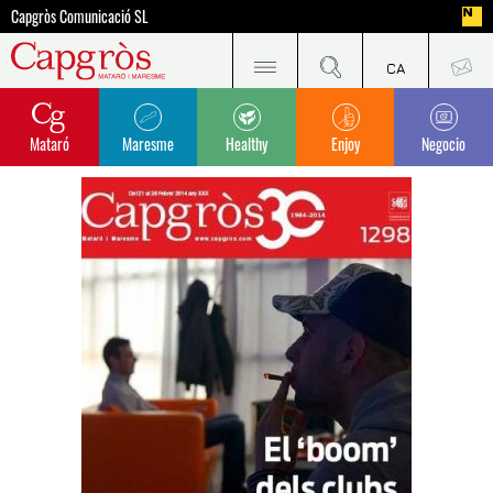
Capgròs Comunicació SL
Mataró
Maresme
Healthy
Enjoy
Negocio