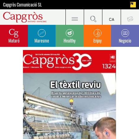
Capgròs Comunicació SL
Mataró
Maresme
Healthy
Enjoy
Negocio