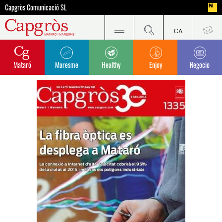
Capgròs Comunicació SL
Mataró
Maresme
Healthy
Enjoy
Negocio