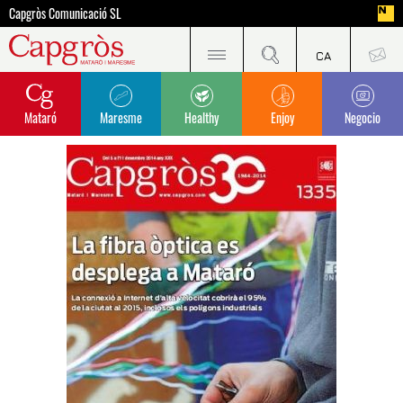
Capgròs Comunicació SL
Mataró
Maresme
Healthy
Enjoy
Negocio