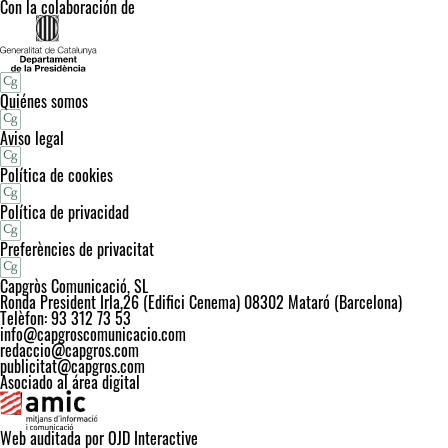
Con la colaboración de
Quiénes somos
Aviso legal
Política de cookies
Política de privacidad
Preferències de privacitat
Capgròs Comunicació, SL
Ronda President Irla,26 (Edifici Cenema) 08302 Mataró (Barcelona)
Telèfon: 93 312 73 53
info@capgroscomunicacio.com
redaccio@capgros.com
publicitat@capgros.com
Asociado al área digital
Web auditada por OJD Interactive