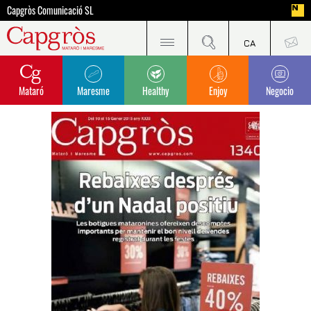
Capgròs Comunicació SL
Mataró
Maresme
Healthy
Enjoy
Negocio