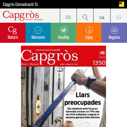
Capgròs Comunicació SL
Mataró
Maresme
Healthy
Enjoy
Negocio