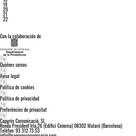
19
20
21
22
Con la colaboración de
Quiénes somos
Aviso legal
Política de cookies
Política de privacidad
Preferències de privacitat
Capgròs Comunicació, SL
Ronda President Irla,26 (Edifici Cenema) 08302 Mataró (Barcelona)
Telèfon: 93 312 73 53
info@capgroscomunicacio.com