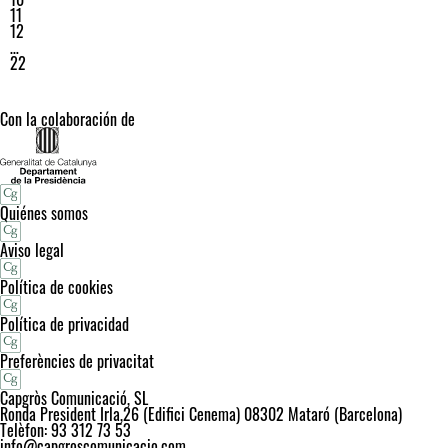
11
12
…
22
Con la colaboración de
Quiénes somos
Aviso legal
Política de cookies
Política de privacidad
Preferències de privacitat
Capgròs Comunicació, SL
Ronda President Irla,26 (Edifici Cenema) 08302 Mataró (Barcelona)
Telèfon: 93 312 73 53
info@capgroscomunicacio.com