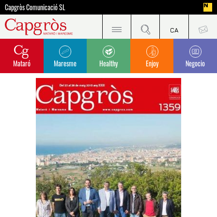
Capgròs Comunicació SL
Mataró
Maresme
Healthy
Enjoy
Negocio