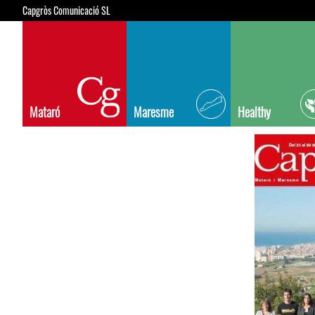
Capgròs Comunicació SL
Mataró
Maresme
Healthy