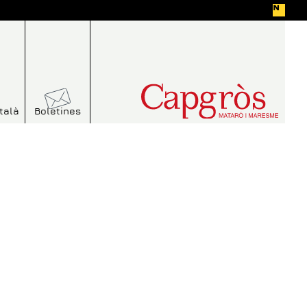
talà
Boletines