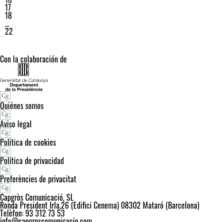
17
18
…
22
Con la colaboración de
Quiénes somos
Aviso legal
Política de cookies
Política de privacidad
Preferències de privacitat
Capgròs Comunicació, SL
Ronda President Irla,26 (Edifici Cenema) 08302 Mataró (Barcelona)
Telèfon: 93 312 73 53
info@capgroscomunicacio.com