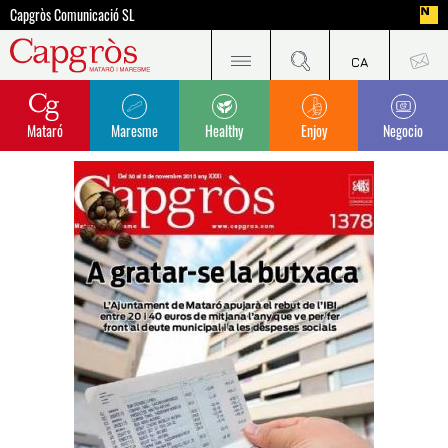
Capgròs Comunicació SL
Mataró
Maresme
Healthy
Enjoy
Negocio