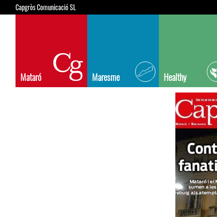
Capgròs Comunicació SL
Mataró
Maresme
Healthy