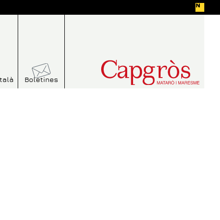
talà
Boletines