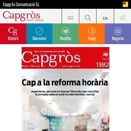
Capgròs Comunicació SL
Mataró
Maresme
Healthy
Enjoy
Negocio