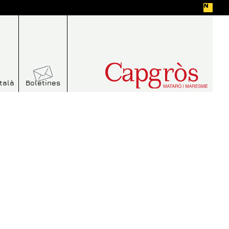
talà
Boletines