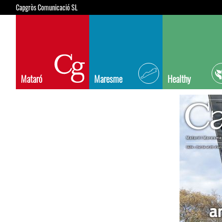
Capgròs Comunicació SL
Mataró
Maresme
Healthy