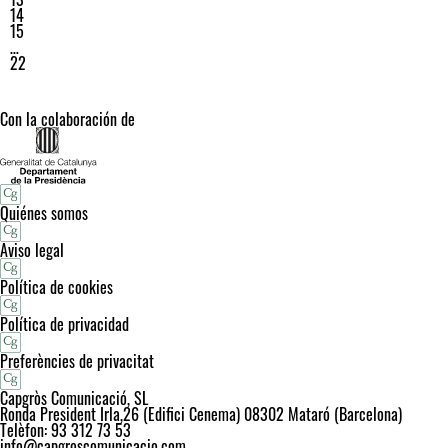
14
15
…
22
Con la colaboración de
Quiénes somos
Aviso legal
Política de cookies
Política de privacidad
Preferències de privacitat
Capgròs Comunicació, SL
Ronda President Irla,26 (Edifici Cenema) 08302 Mataró (Barcelona)
Telèfon: 93 312 73 53
info@capgroscomunicacio.com