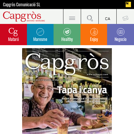
Capgròs Comunicació SL
Mataró
Maresme
Healthy
Enjoy
Negocio