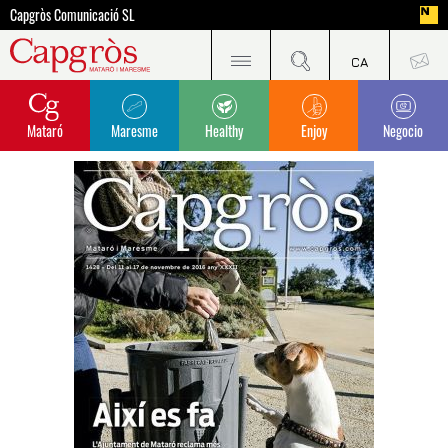
Capgròs Comunicació SL
Mataró
Maresme
Healthy
Enjoy
Negocio