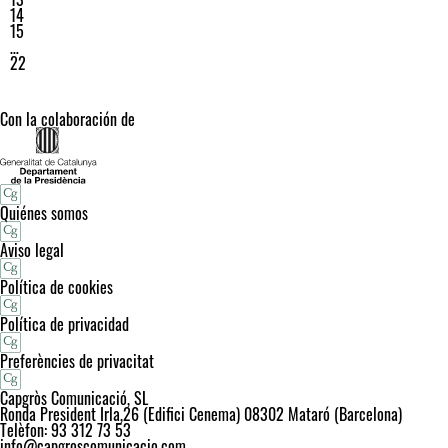
14
15
…
22
Con la colaboración de
Quiénes somos
Aviso legal
Política de cookies
Política de privacidad
Preferències de privacitat
Capgròs Comunicació, SL
Ronda President Irla,26 (Edifici Cenema) 08302 Mataró (Barcelona)
Telèfon: 93 312 73 53
info@capgroscomunicacio.com