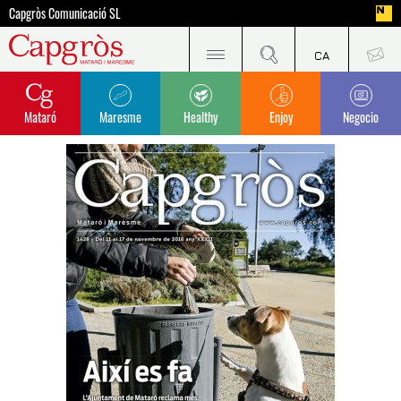
Capgròs Comunicació SL
Mataró
Maresme
Healthy
Enjoy
Negocio