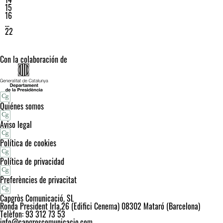
15
16
…
22
Con la colaboración de
Quiénes somos
Aviso legal
Política de cookies
Política de privacidad
Preferències de privacitat
Capgròs Comunicació, SL
Ronda President Irla,26 (Edifici Cenema) 08302 Mataró (Barcelona)
Telèfon: 93 312 73 53
info@capgroscomunicacio.com