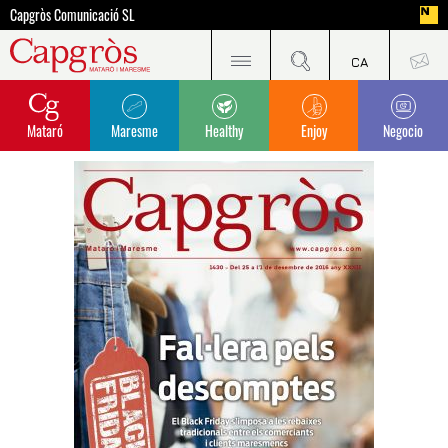
Capgròs Comunicació SL
Mataró
Maresme
Healthy
Enjoy
Negocio