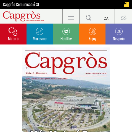
Capgròs Comunicació SL
Mataró
Maresme
Healthy
Enjoy
Negocio