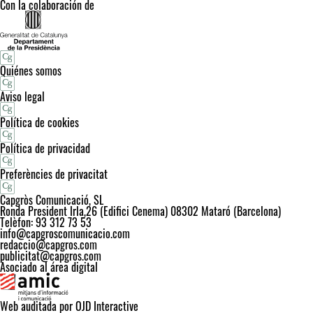
Con la colaboración de
Quiénes somos
Aviso legal
Política de cookies
Política de privacidad
Preferències de privacitat
Capgròs Comunicació, SL
Ronda President Irla,26 (Edifici Cenema) 08302 Mataró (Barcelona)
Telèfon: 93 312 73 53
info@capgroscomunicacio.com
redaccio@capgros.com
publicitat@capgros.com
Asociado al área digital
Web auditada por OJD Interactive