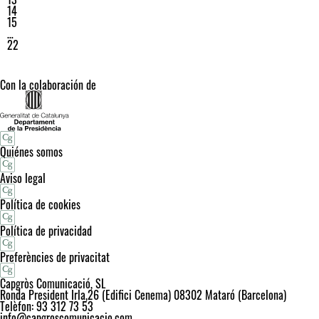
14
15
…
22
Con la colaboración de
Quiénes somos
Aviso legal
Política de cookies
Política de privacidad
Preferències de privacitat
Capgròs Comunicació, SL
Ronda President Irla,26 (Edifici Cenema) 08302 Mataró (Barcelona)
Telèfon: 93 312 73 53
info@capgroscomunicacio.com