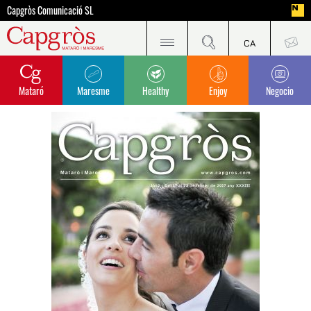
Capgròs Comunicació SL
Mataró
Maresme
Healthy
Enjoy
Negocio