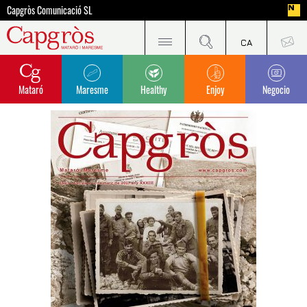
Capgròs Comunicació SL
Mataró
Maresme
Healthy
Enjoy
Negocio