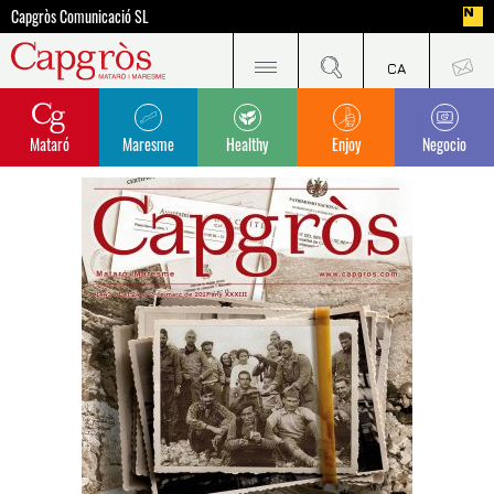
Capgròs Comunicació SL
Mataró
Maresme
Healthy
Enjoy
Negocio