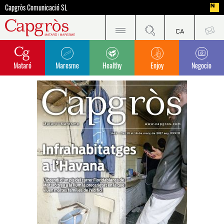
Capgròs Comunicació SL
Mataró
Maresme
Healthy
Enjoy
Negocio