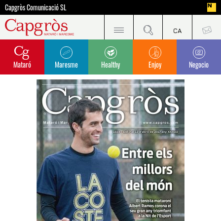
Capgròs Comunicació SL
Mataró
Maresme
Healthy
Enjoy
Negocio