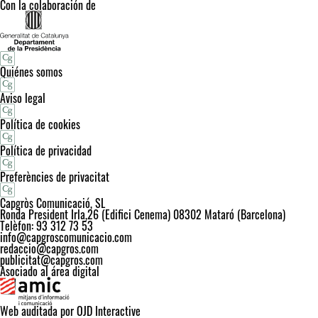
Con la colaboración de
Quiénes somos
Aviso legal
Política de cookies
Política de privacidad
Preferències de privacitat
Capgròs Comunicació, SL
Ronda President Irla,26 (Edifici Cenema) 08302 Mataró (Barcelona)
Telèfon: 93 312 73 53
info@capgroscomunicacio.com
redaccio@capgros.com
publicitat@capgros.com
Asociado al área digital
Web auditada por OJD Interactive