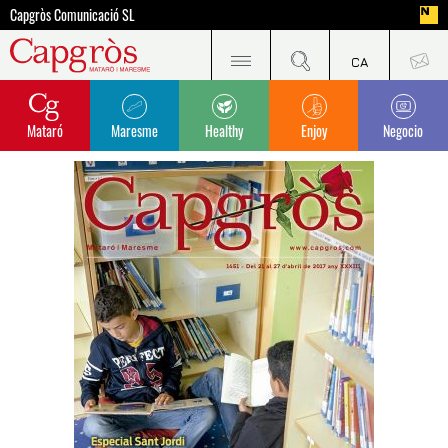
Capgròs Comunicació SL
Mataró
Maresme
Healthy
Enjoy
Negocio